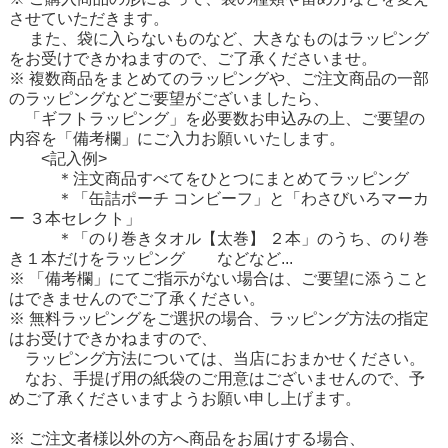
させていただきます。
また、袋に入らないものなど、大きなものはラッピング
をお受けできかねますので、ご了承くださいませ。
※ 複数商品をまとめてのラッピングや、ご注文商品の一部
のラッピングなどご要望がございましたら、
「ギフトラッピング」を必要数お申込みの上、ご要望の
内容を「備考欄」にご入力お願いいたします。
<記入例>
＊注文商品すべてをひとつにまとめてラッピング
＊「缶詰ポーチ コンビーフ」と「わさびいろマーカ
ー ３本セレクト」
＊「のり巻きタオル【太巻】 ２本」のうち、のり巻
き１本だけをラッピング などなど...
※ 「備考欄」にてご指示がない場合は、ご要望に添うこと
はできませんのでご了承ください。
※ 無料ラッピングをご選択の場合、ラッピング方法の指定
はお受けできかねますので、
ラッピング方法については、当店におまかせください。
なお、手提げ用の紙袋のご用意はございませんので、予
めご了承くださいますようお願い申し上げます。
※ ご注文者様以外の方へ商品をお届けする場合、