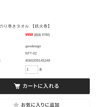
のり巻きタオル 【鉄火巻】
¥858
(税抜 ¥780)
geodesign
NTT-02
：
4560209145248
本