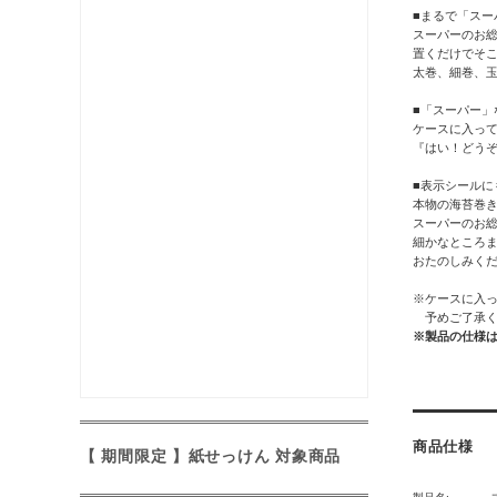
■まるで「スー
スーパーのお
置くだけでそ
太巻、細巻、
■「スーパー」
ケースに入っ
『はい！どう
■表示シールに
本物の海苔巻き
スーパーのお
細かなところ
おたのしみく
※ケースに入
予めご了承く
※製品の仕様
商品仕様
【 期間限定 】紙せっけん 対象商品