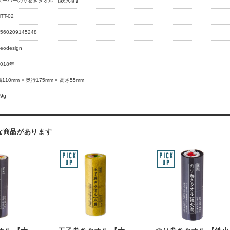
スーパーのり巻きタオル 【鉄火巻】
TT-02
560209145248
eodesign
2018年
幅110mm × 奥行175mm × 高さ55mm
9g
な商品があります