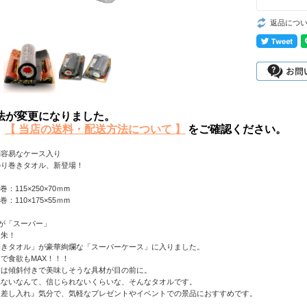
返品につ
方法が変更になりました。
、
【 当店の送料・配送方法について 】
をご確認ください。
列容易なケース入り
のり巻きタオル、新登場！
：115×250×70ｍm
：110×175×55ｍm
が「スーパー」
と朱！
巻きタオル」が豪華絢爛な「スーパーケース」に入りました。
で食欲もMAX！！！
スは傾斜付きで美味しそうな具材が目の前に。
れないなんて、信じられないくらいな、そんなタオルです。
た差し入れ』気分で、気軽なプレゼントやイベントでの景品におすすめです。