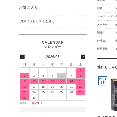
製品名:
お気に入り
型番:
N
ＪＡＮコード:
4
お気に入りリストを見る
メーカー:
g
製造年:
外寸法:
製品重量:
3
2026/08
日
月
火
水
木
金
土
他にもこん
1
2
3
4
5
6
7
8
9
10
11
12
13
14
15
16
17
18
19
20
21
22
23
24
25
26
27
28
29
30
31
■
■
今日
定休日