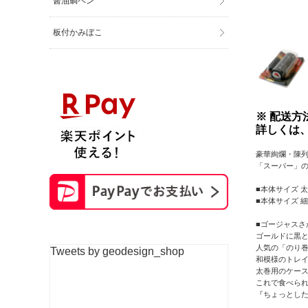
醤油鯛ペン
板付かみぼこ
※ 配送
詳しくは
豪華絢爛・陳
「スーパー」
■本体サイズ 太巻
■本体サイズ 細巻
■ゴージャスさ
ゴールドに黒
人気の「のり
Tweets by geodesign_shop
和模様のトレイ
太巻用のケー
これで食べら
『ちょっとし