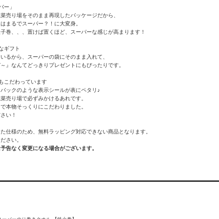
パー」
総菜売り場をそのまま再現したパッケージだから、
こはまるでスーパー？！に大変身。
玉子巻、、、置けば置くほど、スーパーな感じが高まります！
なギフト
ているから、スーパーの袋にそのまま入れて、
ぞ～』なんてどっきりプレゼントにもぴったりです。
もこだわっています
パックのような表示シールが表にペタリ♪
総菜売り場で必ずみかけるあれです。
まで本物そっくりにこだわりました。
ださい！
った仕様のため、無料ラッピング対応できない商品となります。
ださい。
は予告なく変更になる場合がございます。