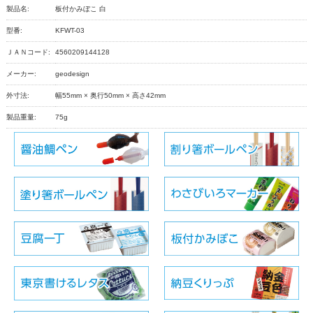
製品名:
板付かみぼこ 白
型番:
KFWT-03
ＪＡＮコード:
4560209144128
メーカー:
geodesign
外寸法:
幅55mm × 奥行50mm × 高さ42mm
製品重量:
75g