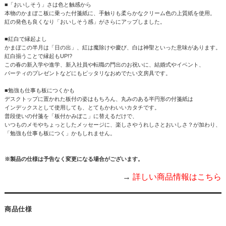
■「おいしそう」さは色と触感から
本物のかまぼこ板に乗った付箋紙に、手触りも柔らかなクリーム色の上質紙を使用。
紅の発色も良くなり「おいしそう感」がさらにアップしました。
■紅白で縁起よし
かまぼこの半月は「日の出」、紅は魔除けや慶び、白は神聖といった意味があります。
紅白揃うことで縁起もUP!?
この春の新入学や進学、新入社員や転職の門出のお祝いに、結婚式やイベント、
パーティのプレゼントなどにもピッタリなおめでたい文房具です。
■勉強も仕事も板につくかも
デスクトップに置かれた板付の姿はもちろん、丸みのある半円形の付箋紙は
インデックスとして使用しても、とてもかわいいカタチです。
普段使いの付箋を「板付かみぼこ」に替えるだけで、
いつものメモやちょっとしたメッセージに、楽しさやうれしさとおいしさ？が加わり、
「勉強も仕事も板につく」かもしれません。
※製品の仕様は予告なく変更になる場合がございます。
→
詳しい商品情報はこちら
商品仕様